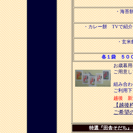
・海苔
・カレー餅 TVで紹
・玄米
各１袋 ５０
お歳暮用
ご用意し
組み合わ
ご利用下
越後 新
【越後
ご希望
特選『田舎そだち』