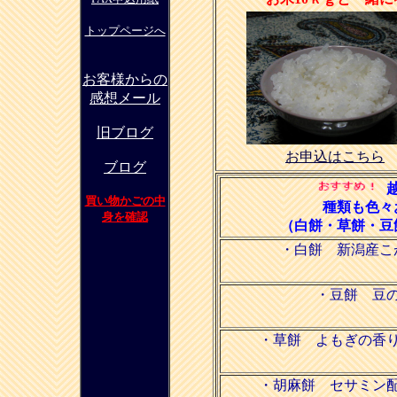
トップページへ
お客様からの
感想メール
旧ブログ
お申込はこちら
ブログ
買い物かごの中
種類も色々
身を確認
（白餅・草餅・豆
・白餅 新潟産こ
・豆餅 豆
・草餅 よもぎの香
・胡麻餅 セサミン