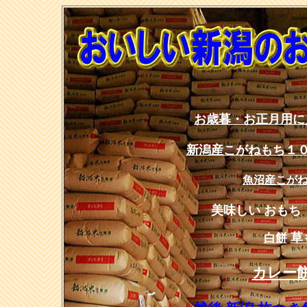
お歳暮・お正月用に
新潟産こがねもち１
魚沼産こが
美味しい おもち
白餅
草
カレー