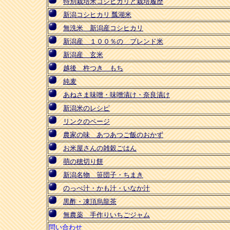
特別栽培米コシヒカリと栽培履歴
新潟コシヒカリ 瓢湖米
無洗米 新潟産コシヒカリ
新潟産 １００％の ブレンド米
新潟産 玄米
越後 杵つき もち
純麦
あねさま味噌・味噌漬け・奈良漬け
新潟米のレシピ
リンクのページ
農家の味 あつあつご飯のおかず
お米屋さんの雑穀ごはん
萌の穂切り餅
新潟名物 笹団子・ちまき
のっぺ汁・かも汁・いなか汁
黒酢・凍頂烏龍茶
無農薬 手作りいちごジャム
問い合わせ