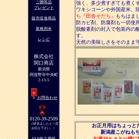
ご贈答品
強く、多少煮すぎても煮く
プレゼント
ワキシコーンや外国産米、
ち『田舎そだち』
もちはま
販売促進商品
防カビ剤、防腐剤も一切使
業務用米
脱酸素剤の封入で包装内の
す。
レシピ
天然の美味しさをそのまま
株式会社
関口商店
新潟県
阿賀野市中央町
2-13-5
お問合わせ
0120-39-2509
（HP見ましたと一言
お正月用はちょっと
お伝え下さい。）
新潟産こがねも
お米10ｋｇと一緒
FAX申込用紙