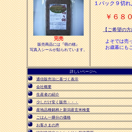
１パック９切れ
￥６８
【ご希望の方
完売
よそでは売
販売商品には『萌の穂』
お歳暮にも
写真入シールが貼られています。
詳しいページへ
通信販売法に基づく表示
会社概要
生産者の紹介
少しだけ安く販売・・・
産地品種銘柄と新潟産玄米検査
ごはん一膳分の価格
お客さまの声