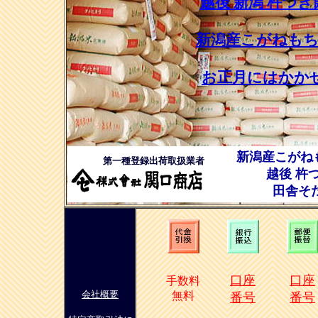
越後 新潟 杵つ
新潟産こがねもち
お正月にはかか
新潟産こがね
第一種登録出荷取扱業者
越後 杵
田舎そ
口座
口座
手数料
会社概要
無料
番号
番号