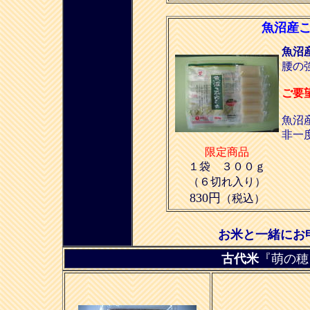
魚沼産
魚沼
腰の
ご要
魚沼
非一
限定商品
１袋 ３００ｇ
（６切れ入り）
830円
（税込）
お米と一緒にお
古代米
『萌の穂