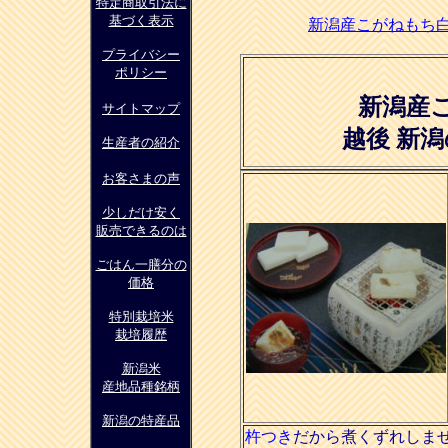
特定商取引
法に
基づく表示
新潟産こがねもち
プライバシー
ポリシー
新潟産
サイトマップ
越後 新
生産者の紹介
お客さまの声
少しだけ安く
販売できるのは
ごはん一膳分の
価格
特別栽培米
栽培履歴
新潟米
産地品種銘柄
新潟の特産品
杵つき
だから煮くずれしま