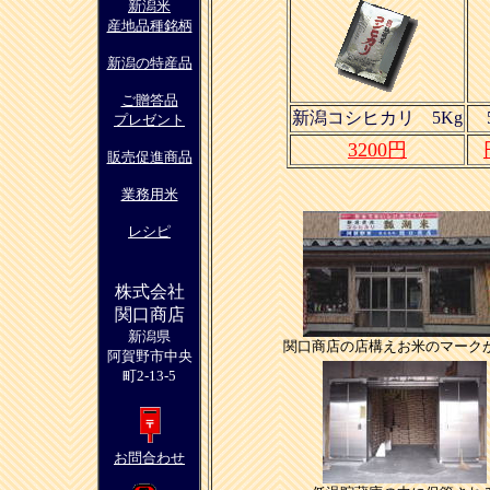
新潟米
産地品種銘柄
新潟の特産品
ご贈答品
新潟コシヒカリ 5Kg
5
プレゼント
3200円
販売促進商品
業務用米
レシピ
株式会社
関口商店
新潟県
関口商店の店構えお米のマーク
阿賀野市中央
町2-13-5
お問合わせ