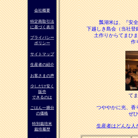
会社概要
特定商取引
法
瓢湖米は、『安
に基づく表示
下越しき島会（当社登
土作りからてまひ
プライバシー
作
ポリシー
サイトマップ
生産者の紹介
お客さまの声
少しだけ安く
販売
て
できるのは
つややかに光、香
ごはん一膳分
の価格
ぜ
特別栽培米
生産者はどんな人
栽培履歴