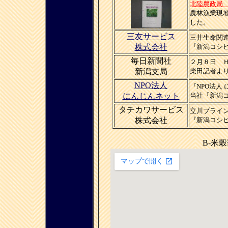
北陸農政局
農林漁業現
した。
三友サービス
三井生命関
株式会社
『新潟コシ
毎日新聞社
２月８日 
新潟支局
柴田記者よ
NPO法人
『NPO法人
にんじんネット
当社『新潟
タチカワサービス
立川ブライ
株式会社
『新潟コシ
B-米