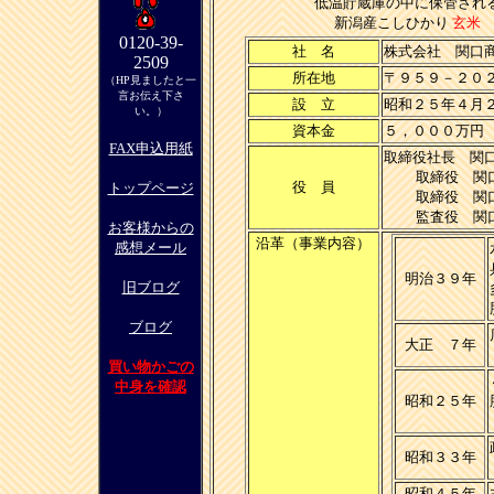
低温貯蔵庫の中に保管され
新潟産こしひかり
玄米
0120-39-
社 名
株式会社 関口
2509
所在地
〒９５９－２０
（HP見ましたと一
言お伝え下さ
設 立
昭和２５年４月
い。）
資本金
５，０００万円
FAX申込用紙
取締役社長 関
取締役 関口
役 員
トップページ
取締役 関口
監査役 関口
お客様からの
沿革（事業内容）
感想メール
明治３９年
旧ブログ
ブログ
大正 ７年
買い物かごの
中身を確認
昭和２５年
昭和３３年
昭和４５年