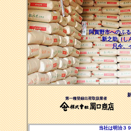
阿賀野市へのふる
新之助（しんのすけ）
只今、
新
第一種登録出荷取扱業者
当社は明治３