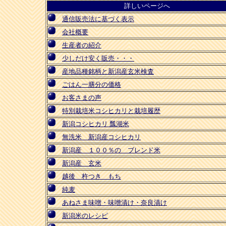
詳しいページへ
通信販売法に基づく表示
会社概要
生産者の紹介
少しだけ安く販売・・・
産地品種銘柄と新潟産玄米検査
ごはん一膳分の価格
お客さまの声
特別栽培米コシヒカリと栽培履歴
新潟コシヒカリ 瓢湖米
無洗米 新潟産コシヒカリ
新潟産 １００％の ブレンド米
新潟産 玄米
越後 杵つき もち
純麦
あねさま味噌・味噌漬け・奈良漬け
新潟米のレシピ