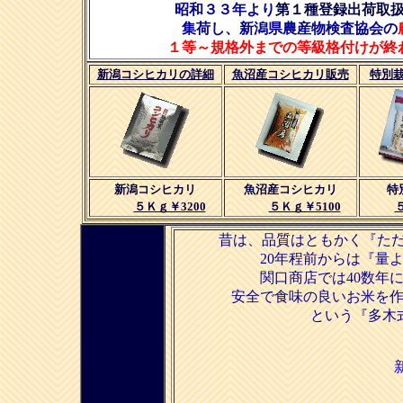
昭和３３年より
第１種登録出荷取
集荷し、
新潟県農産物検査協会の
１等～規格外までの等級格付けが終
新潟コシヒカリの詳細
魚沼産コシヒカリ販売
特別
新潟コシヒカリ
魚沼産コシヒカリ
特
５Ｋｇ￥3200
５Ｋｇ￥5100
昔は、品質はともかく『た
20年程前からは『量
関口商店では40数年
安全で食味の良いお米を
という『多木