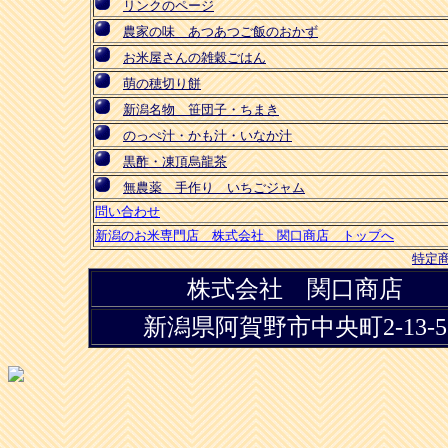
リンクのページ
農家の味 あつあつご飯のおかず
お米屋さんの雑穀ごはん
萌の穂切り餅
新潟名物 笹団子・ちまき
のっぺ汁・かも汁・いなか汁
黒酢・凍頂烏龍茶
無農薬 手作り いちごジャム
問い合わせ
新潟のお米専門店 株式会社 関口商店 トップへ
特定
株式会社 関口商店
新潟県阿賀野市中央町2-13-5