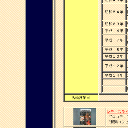
昭和５４年
昭和６３年
平成 ４年
平成 ７年
平成 ８年
平成１０年
平成１２年
平成１４年
店頭営業日
レディスラ
『”ロコモコ
『新潟コシ